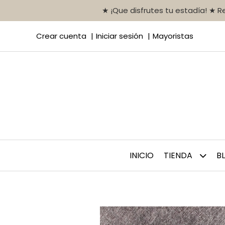
★ ¡Que disfrutes tu estadía! ★ 
Crear cuenta
Iniciar sesión
Mayoristas
INICIO
TIENDA
B