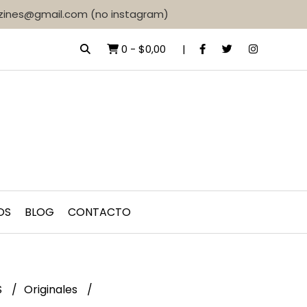
d.zines@gmail.com (no instagram)
0
-
$0,00
OS
BLOG
CONTACTO
S
Originales