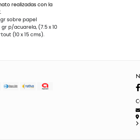
ato realizadas con la
.
 gr sobre papel
r p/acuarela, (7.5 x 10
out (10 x 15 cms).
N
C