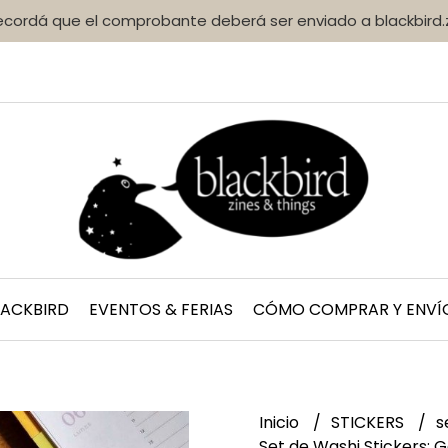
Recordá que el comprobante deberá ser enviado a blackbir
LACKBIRD
EVENTOS & FERIAS
CÓMO COMPRAR Y ENVÍ
Inicio
STICKERS
s
Set de Washi Stickers: G