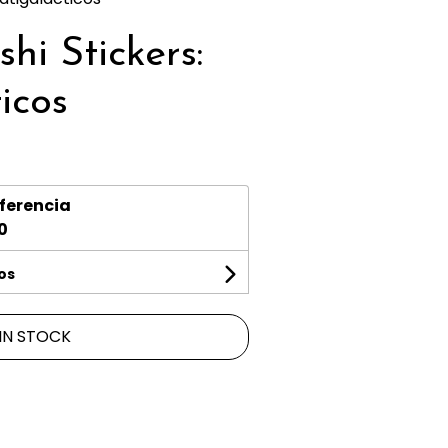
hi Stickers:
icos
ferencia
0
os
IN STOCK