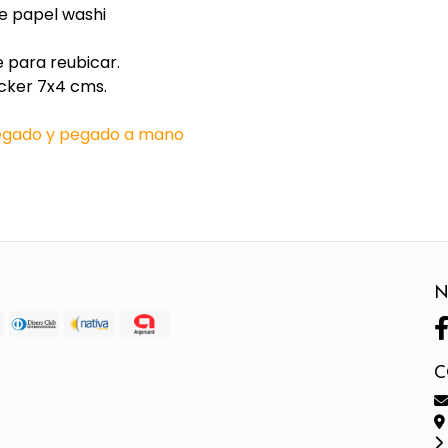
re papel washi
 para reubicar.
cker 7x4 cms.
legado y pegado a mano
N
C