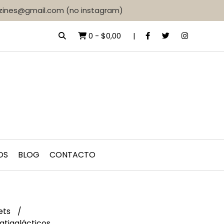
d.zines@gmail.com (no instagram)
0
-
$0,00
OS
BLOG
CONTACTO
ets
atigalácticos